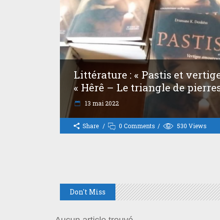
Littérature : « Pastis et verti
« Hêrê – Le triangle de pierres
13 mai 2022
Share
0 Comments
530
Views
Don't Miss