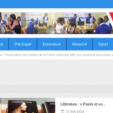
té
Politique
Economie
Sécurité
Sport
sie rénove les écoles primaire et collège du Camp Général Aboubacar Sangoulé La
Littérature : « Pastis et ve...
13 mai 2022