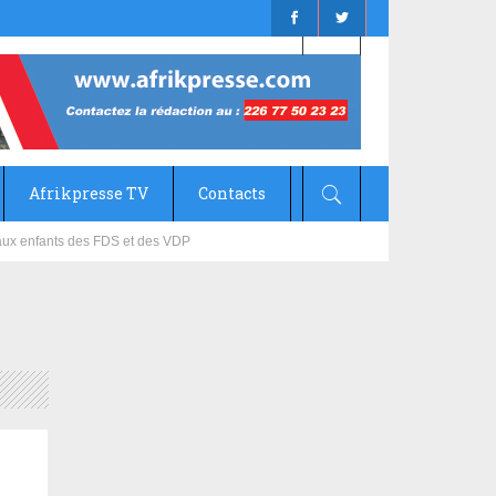
Afrikpresse TV
Contacts
mizana