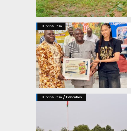
Burkina Faso
/
Burkina Faso
Education