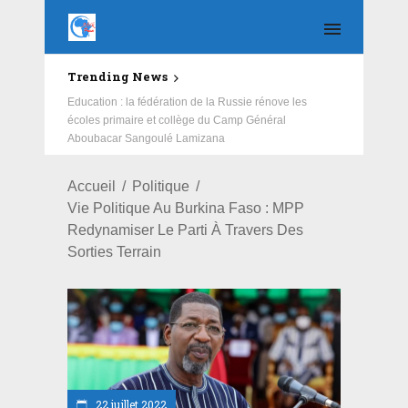
Trending News
Education : la fédération de la Russie rénove les
écoles primaire et collège du Camp Général
Aboubacar Sangoulé Lamizana
Accueil
Politique
Vie Politique Au Burkina Faso : MPP
Redynamiser Le Parti À Travers Des
Sorties Terrain
22 juillet 2022