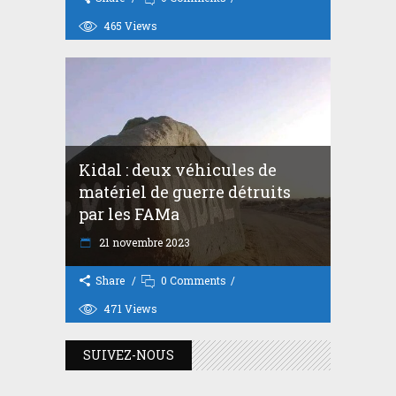
465
Views
Kidal : deux véhicules de
matériel de guerre détruits
par les FAMa
21 novembre 2023
Share
0 Comments
471
Views
SUIVEZ-NOUS