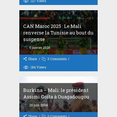
127
Views
CAN Maroc 2025 : Le Mali
renverse la Tunisie au bout du
suspense
5 janvier 2026
Share
0 Comments
184
Views
Burkina – Mali: le président
Assimi Goïta à Ouagadougou
25 juin 2024
Share
0 Comments