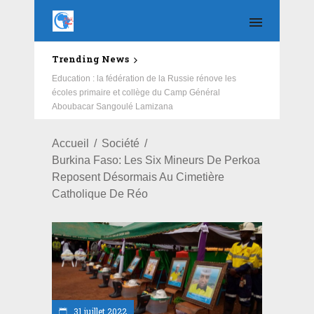
Trending News
Education : la fédération de la Russie rénove les
écoles primaire et collège du Camp Général
Aboubacar Sangoulé Lamizana
Accueil
Société
Burkina Faso: Les Six Mineurs De Perkoa
Reposent Désormais Au Cimetière
Catholique De Réo
31 juillet 2022