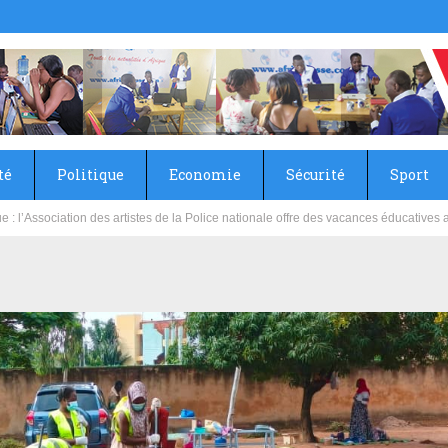
té
Politique
Economie
Sécurité
Sport
sie rénove les écoles primaire et collège du Camp Général Aboubacar Sangoulé La