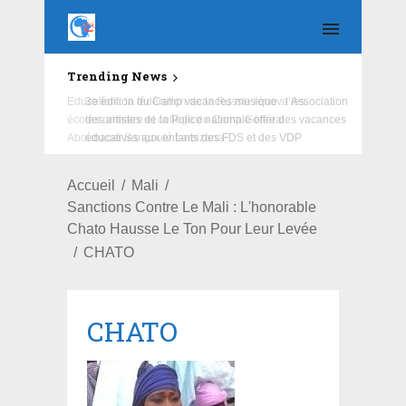
Trending News
Education : la fédération de la Russie rénove les
écoles primaire et collège du Camp Général
Aboubacar Sangoulé Lamizana
Accueil
Mali
Sanctions Contre Le Mali : L'honorable
Chato Hausse Le Ton Pour Leur Levée
CHATO
CHATO