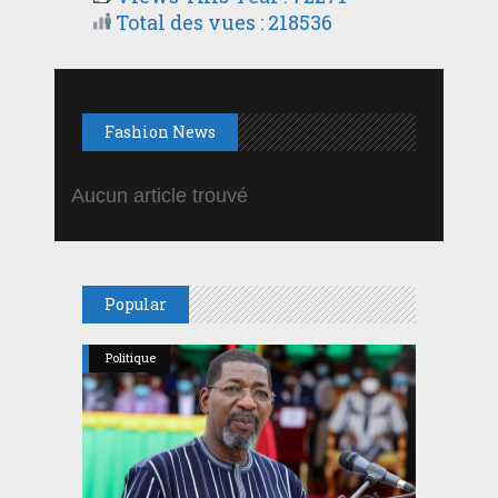
Total des vues : 218536
Fashion News
Aucun article trouvé
Popular
Politique