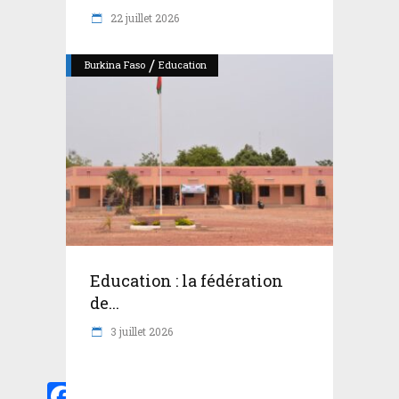
22 juillet 2026
/
Burkina Faso
Education
Education : la fédération
de...
3 juillet 2026
Facebook
Twitter
Email
WhatsApp
Partager