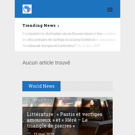
Trending News
Education : la fédération de la Russie rénove les
écoles primaire et collège du Camp Général
Aboubacar Sangoulé Lamizana
Aucun article trouvé
World News
Littérature : « Pastis et vertiges
amoureux » et « Hêrê – Le
triangle de pierres »
13 mai 2022