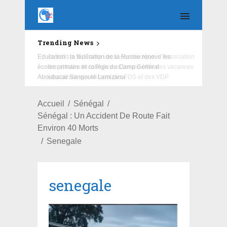
Trending News
Education : la fédération de la Russie rénove les
écoles primaire et collège du Camp Général
Aboubacar Sangoulé Lamizana
Accueil
Sénégal
Sénégal : Un Accident De Route Fait
Environ 40 Morts
Senegale
senegale