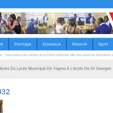
té
Politique
Economie
Sécurité
Sport
sie rénove les écoles primaire et collège du Camp Général Aboubacar Sangoulé La
lèves Du Lycée Municipal De Yagma À L'école De Dr Georges
032