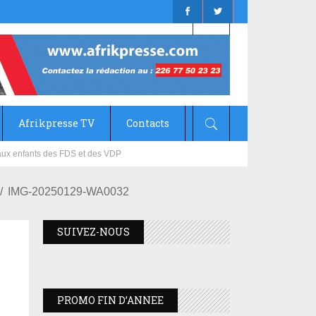
Afrikpresse TV
Contacts
mizana
IMG-20250129-WA0032
SUIVEZ-NOUS
PROMO FIN D’ANNEE