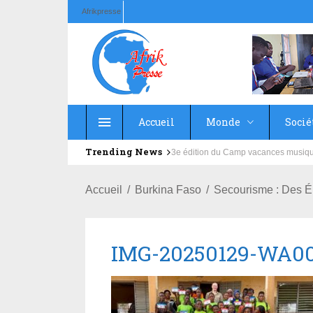
Afrikpresse
Accueil
Monde
Socié
Trending News
Education : la fédération de la Rus
Accueil
Burkina Faso
Secourisme : Des É
IMG-20250129-WA0