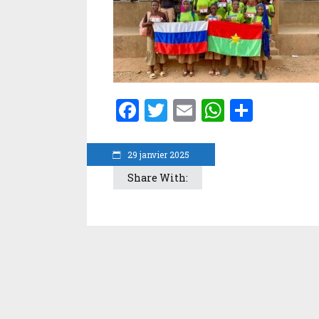
Facebook
Twitter
Email
WhatsA
Parta
29 janvier 2025
Share With: