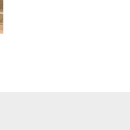
pp
ger