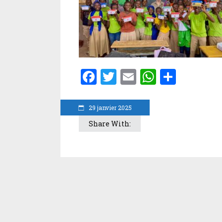
Facebook
Twitter
Email
WhatsA
Parta
29 janvier 2025
Share With: