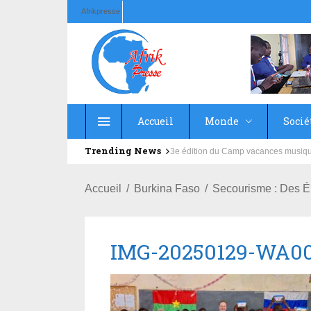
Afrikpresse
Accueil
Monde
Socié
Trending News
3e édition du Camp vacances musique 
Education : la fédération de la 
Accueil
Burkina Faso
Secourisme : Des É
IMG-20250129-WA0