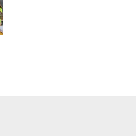
pp
ger