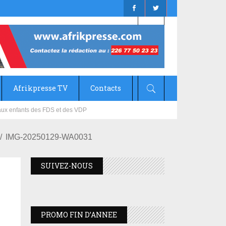
Afrikpresse TV
Contacts
 aux enfants des FDS et des VDP
 Lamizana
IMG-20250129-WA0031
SUIVEZ-NOUS
PROMO FIN D’ANNEE