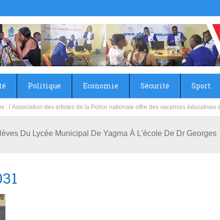
té
Politique
Economie
Sécurité
Sport
: l’Association des artistes de la Police nationale offre des vacances éducatives
Russie rénove les écoles primaire et collège du Camp Général Aboubacar Sangoulé
lèves Du Lycée Municipal De Yagma À L'école De Dr Georges
031