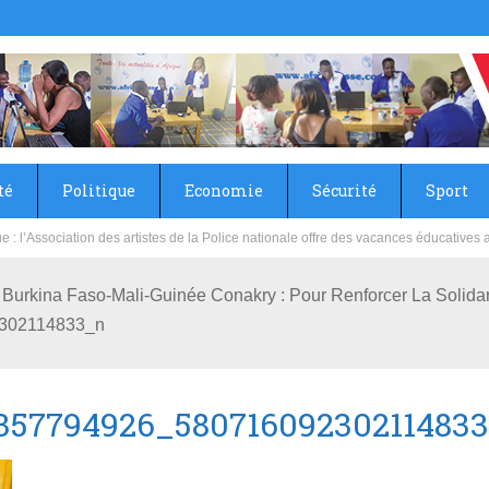
té
Politique
Economie
Sécurité
Sport
sie rénove les écoles primaire et collège du Camp Général Aboubacar Sangoulé La
e Burkina Faso-Mali-Guinée Conakry : Pour Renforcer La Solidar
302114833_n
357794926_58071609230211483