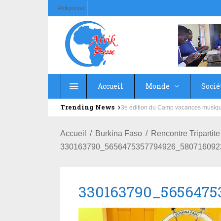
Afrikpresse
Accueil
Monde
Socié
Trending News
Education : la fédération de la Rus
Accueil
Burkina Faso
Rencontre Tripartit
330163790_5656475357794926_580716092
330163790_5656475