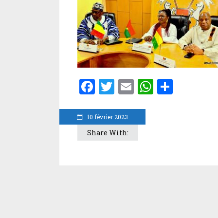
Facebook
Twitter
Email
WhatsA
Parta
10 février 2023
Share With: