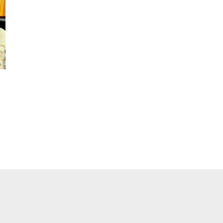
pp
ger