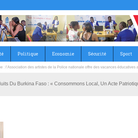
té
Politique
Economie
Sécurité
Sport
sie rénove les écoles primaire et collège du Camp Général Aboubacar Sangoulé La
its Du Burkina Faso : « Consommons Local, Un Acte Patriotiqu