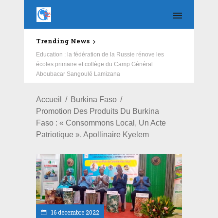
Trending News
Education : la fédération de la Russie rénove les
écoles primaire et collège du Camp Général
Aboubacar Sangoulé Lamizana
Accueil
Burkina Faso
Promotion Des Produits Du Burkina
Faso : « Consommons Local, Un Acte
Patriotique », Apollinaire Kyelem
16 décembre 2022