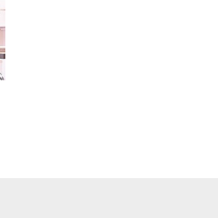
pp
ger