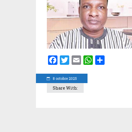
Facebook
Twitter
Email
WhatsA
Parta
8 octobre 2025
Share With: