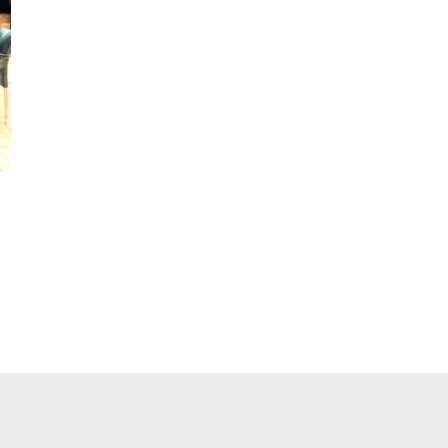
pp
ger