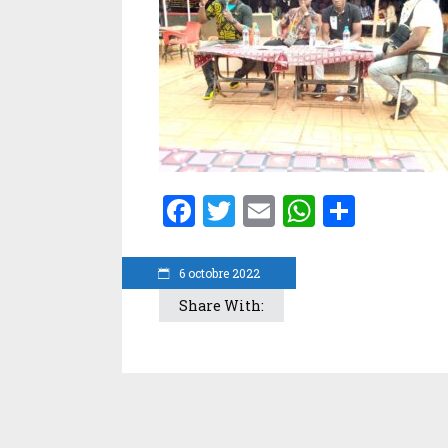
Facebook
Twitter
Email
WhatsA
Parta
6 octobre 2022
Share With: