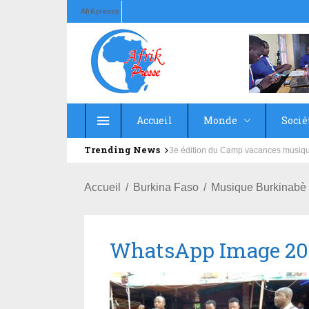
Afrikpresse
Accueil
Monde
Socié
Trending News
Education : la fédération de la Rus
Accueil
Burkina Faso
Musique Burkinabè
WhatsApp Image 2022