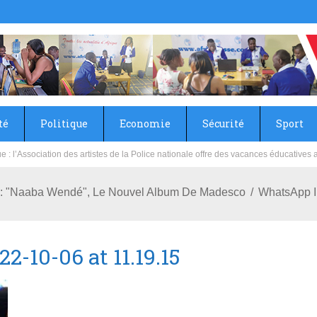
té
Politique
Economie
Sécurité
Sport
sie rénove les écoles primaire et collège du Camp Général Aboubacar Sangoulé La
 : "Naaba Wendé", Le Nouvel Album De Madesco
WhatsApp I
-10-06 at 11.19.15