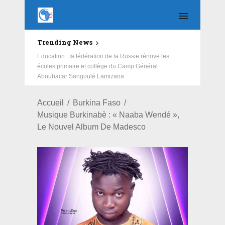
Trending News
Education : la fédération de la Russie rénove les
écoles primaire et collège du Camp Général
Aboubacar Sangoulé Lamizana
Accueil
Burkina Faso
Musique Burkinabè : « Naaba Wendé »,
Le Nouvel Album De Madesco