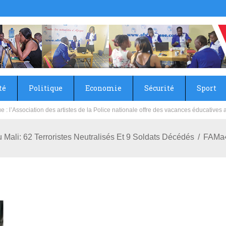
té
Politique
Economie
Sécurité
Sport
sie rénove les écoles primaire et collège du Camp Général Aboubacar Sangoulé La
 Mali: 62 Terroristes Neutralisés Et 9 Soldats Décédés
FAMa