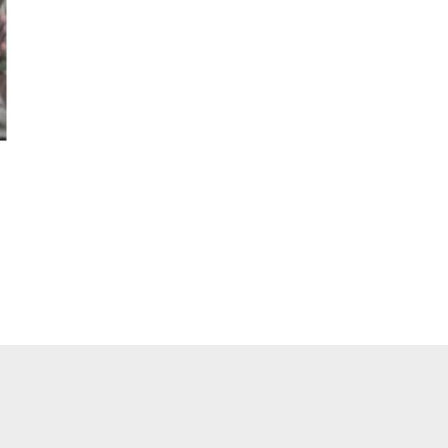
pp
ger