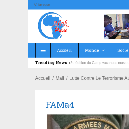
Afrikpresse
Accueil
Monde
Socié
Trending News
Education : la fédération de la Rus
Accueil
Mali
Lutte Contre Le Terrorisme Au
FAMa4