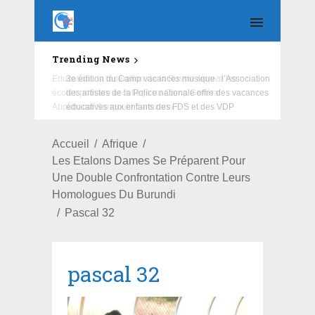
Trending News
Education : la fédération de la Russie rénove les
écoles primaire et collège du Camp Général
Aboubacar Sangoulé Lamizana
Accueil
Afrique
Les Etalons Dames Se Préparent Pour
Une Double Confrontation Contre Leurs
Homologues Du Burundi
Pascal 32
pascal 32