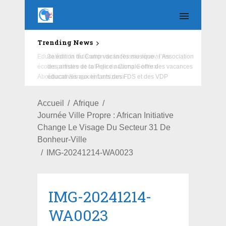
Trending News
Education : la fédération de la Russie rénove les
écoles primaire et collège du Camp Général
Aboubacar Sangoulé Lamizana
Accueil
Afrique
Journée Ville Propre : African Initiative
Change Le Visage Du Secteur 31 De
Bonheur-Ville
IMG-20241214-WA0023
IMG-20241214-
WA0023