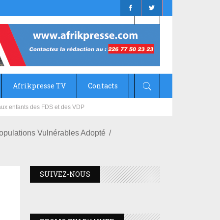
Afrikpresse TV
Contacts
mizana
opulations Vulnérables Adopté
SUIVEZ-NOUS