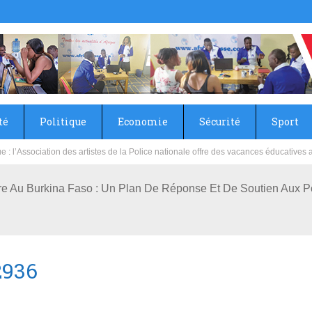
té
Politique
Economie
Sécurité
Sport
sie rénove les écoles primaire et collège du Camp Général Aboubacar Sangoulé La
ire Au Burkina Faso : Un Plan De Réponse Et De Soutien Aux P
2936