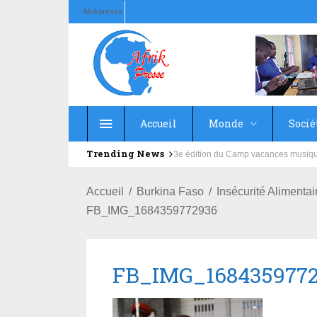
Afrikpresse
Accueil
Monde
Socié
Trending News
Education : la fédération de la Rus
Accueil
Burkina Faso
Insécurité Alimenta
FB_IMG_1684359772936
FB_IMG_168435977