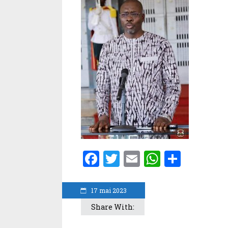
Facebook
Twitter
Email
WhatsA
Parta
17 mai 2023
Share With: