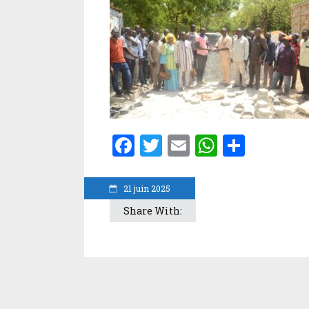
Facebook
Twitter
Email
WhatsA
Parta
21 juin 2025
Share With: