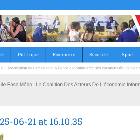
té
Politique
Economie
Sécurité
Sport
sie rénove les écoles primaire et collège du Camp Général Aboubacar Sangoulé La
tielle Faso Mêbo : La Coalition Des Acteurs De L’économie Info
-06-21 at 16.10.35