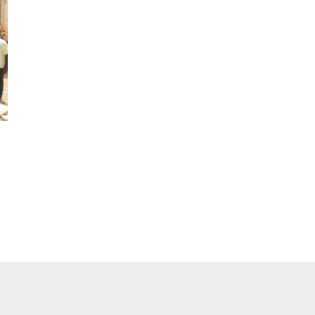
pp
ger