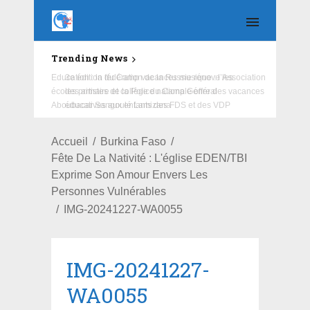
Trending News
Education : la fédération de la Russie rénove les
écoles primaire et collège du Camp Général
Aboubacar Sangoulé Lamizana
Accueil
Burkina Faso
Fête De La Nativité : L'église EDEN/TBI
Exprime Son Amour Envers Les
Personnes Vulnérables
IMG-20241227-WA0055
IMG-20241227-
WA0055