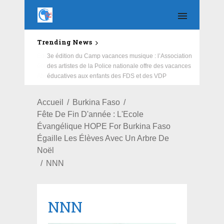
Trending News
Education : la fédération de la Russie rénove les
écoles primaire et collège du Camp Général
Aboubacar Sangoulé Lamizana
Accueil
Burkina Faso
Fête De Fin D'année : L'Ecole
Évangélique HOPE For Burkina Faso
Égaille Les Élèves Avec Un Arbre De
Noël
NNN
NNN