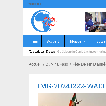
Afrikpresse
Accueil
Monde
Socié
Trending News
Education : la fédération de la Rus
Accueil
Burkina Faso
Fête De Fin D'anné
IMG-20241222-WA00