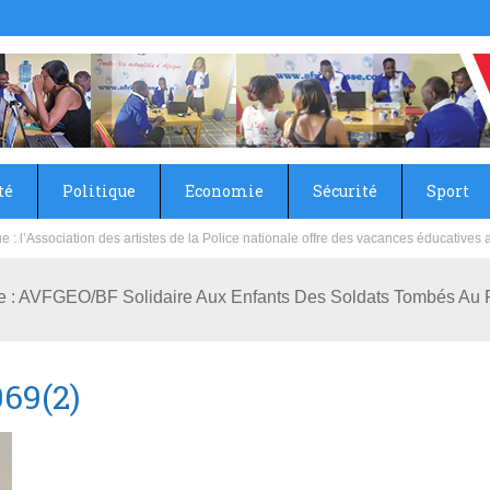
té
Politique
Economie
Sécurité
Sport
sie rénove les écoles primaire et collège du Camp Général Aboubacar Sangoulé La
e : AVFGEO/BF Solidaire Aux Enfants Des Soldats Tombés Au 
69(2)