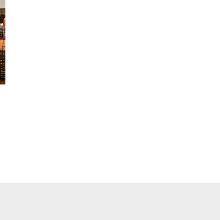
pp
ger