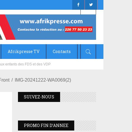
Afrikpresse TV
Contacts
mizana
Front
IMG-20241222-WA0069(2)
SUIVEZ-NOUS
PROMO FIN D’ANNEE