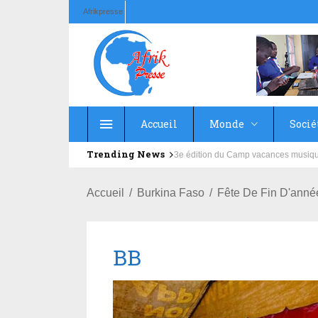
Afrikpresse
Accueil
Monde
Socié
Trending News
Education : la fédération de la Rus
Accueil
Burkina Faso
Fête De Fin D'anné
BB