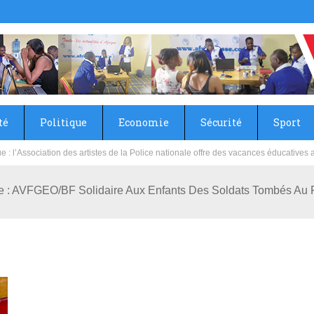
té
Politique
Economie
Sécurité
Sport
sie rénove les écoles primaire et collège du Camp Général Aboubacar Sangoulé La
e : AVFGEO/BF Solidaire Aux Enfants Des Soldats Tombés Au 