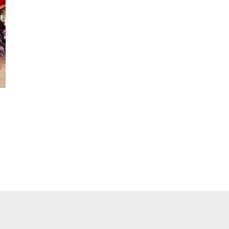
pp
ger