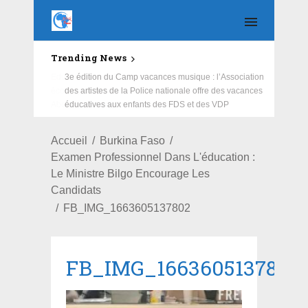
Trending News
Education : la fédération de la Russie rénove les
écoles primaire et collège du Camp Général
Aboubacar Sangoulé Lamizana
Accueil
Burkina Faso
Examen Professionnel Dans L'éducation :
Le Ministre Bilgo Encourage Les
Candidats
FB_IMG_1663605137802
FB_IMG_1663605137802