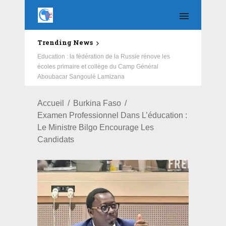
Trending News
Education : la fédération de la Russie rénove les
écoles primaire et collège du Camp Général
Aboubacar Sangoulé Lamizana
Accueil
Burkina Faso
Examen Professionnel Dans L’éducation :
Le Ministre Bilgo Encourage Les
Candidats