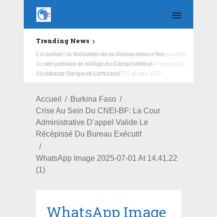
Trending News
Education : la fédération de la Russie rénove les
écoles primaire et collège du Camp Général
Aboubacar Sangoulé Lamizana
Accueil
Burkina Faso
Crise Au Sein Du CNEI-BF: La Cour
Administrative D’appel Valide Le
Récépissé Du Bureau Exécutif
WhatsApp Image 2025-07-01 At 14.41.22
(1)
WhatsApp Image