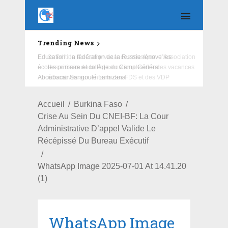
Trending News
Education : la fédération de la Russie rénove les
écoles primaire et collège du Camp Général
Aboubacar Sangoulé Lamizana
Accueil
Burkina Faso
Crise Au Sein Du CNEI-BF: La Cour
Administrative D’appel Valide Le
Récépissé Du Bureau Exécutif
WhatsApp Image 2025-07-01 At 14.41.20
(1)
WhatsApp Image