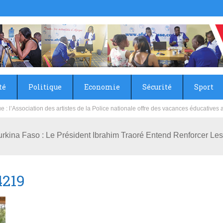
té
Politique
Economie
Sécurité
Sport
sie rénove les écoles primaire et collège du Camp Général Aboubacar Sangoulé La
rkina Faso : Le Président Ibrahim Traoré Entend Renforcer Les
219