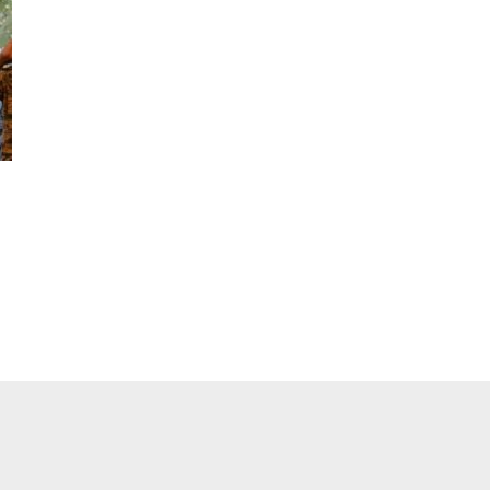
pp
ger