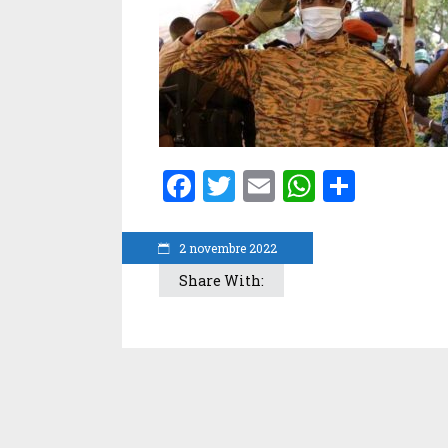
Facebook
Twitter
Email
WhatsA
Parta
2 novembre 2022
Share With: