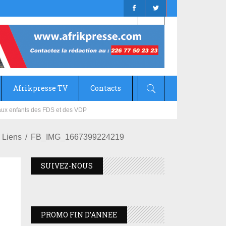
Afrikpresse TV
Contacts
mizana
 Liens
FB_IMG_1667399224219
SUIVEZ-NOUS
PROMO FIN D’ANNEE