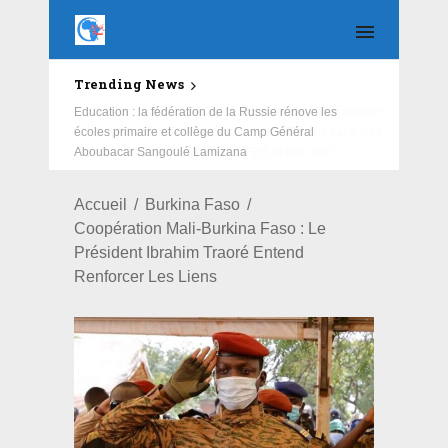
Trending News
Education : la fédération de la Russie rénove les
écoles primaire et collège du Camp Général
Aboubacar Sangoulé Lamizana
Accueil
Burkina Faso
Coopération Mali-Burkina Faso : Le
Président Ibrahim Traoré Entend
Renforcer Les Liens