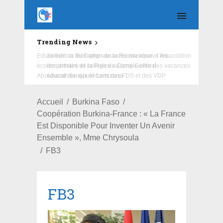
Trending News
Education : la fédération de la Russie rénove les
écoles primaire et collège du Camp Général
Aboubacar Sangoulé Lamizana
Accueil
Burkina Faso
Coopération Burkina-France : « La France
Est Disponible Pour Inventer Un Avenir
Ensemble », Mme Chrysoula
FB3
FB3