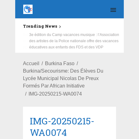
Trending News
Education : la fédération de la Russie rénove les
écoles primaire et collège du Camp Général
Aboubacar Sangoulé Lamizana
Accueil
Burkina Faso
Burkina/Secourisme: Des Élèves Du
Lycée Municipal Nicolas De Preux
Formés Par African Initiative
IMG-20250215-WA0074
IMG-20250215-
WA0074