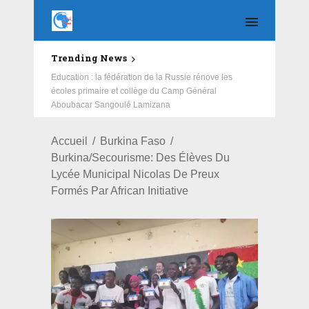
Trending News
Education : la fédération de la Russie rénove les
écoles primaire et collège du Camp Général
Aboubacar Sangoulé Lamizana
Accueil
Burkina Faso
Burkina/Secourisme: Des Élèves Du
Lycée Municipal Nicolas De Preux
Formés Par African Initiative