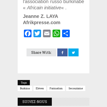
l’association russo burkinabé
«
Africain initiative
« .
Jeanne Z. LAYA
Afrikpresse.com
Facebook
Twitter
Email
WhatsApp
Partager
Share With:
Tags
Burkina
Elèves
Formation
Secourisme
SUIVEZ-NOUS