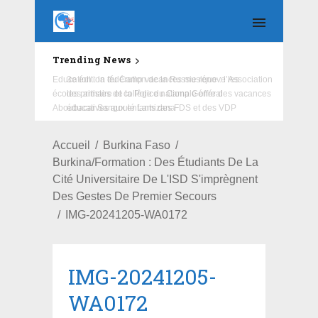
Trending News
Education : la fédération de la Russie rénove les
écoles primaire et collège du Camp Général
Aboubacar Sangoulé Lamizana
Accueil
Burkina Faso
Burkina/Formation : Des Étudiants De La
Cité Universitaire De L'ISD S'imprègnent
Des Gestes De Premier Secours
IMG-20241205-WA0172
IMG-20241205-
WA0172