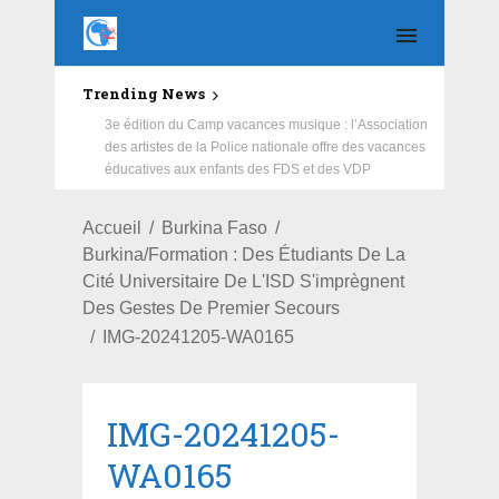
Trending News
Education : la fédération de la Russie rénove les
écoles primaire et collège du Camp Général
Aboubacar Sangoulé Lamizana
Accueil
Burkina Faso
Burkina/Formation : Des Étudiants De La
Cité Universitaire De L'ISD S'imprègnent
Des Gestes De Premier Secours
IMG-20241205-WA0165
IMG-20241205-
WA0165