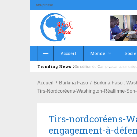
Afrikpresse
Accueil
Monde
Socié
Trending News
Education : la fédération de la Rus
Accueil
Burkina Faso
Burkina Faso : Was
Tirs-Nordcoréens-Washington-Réaffirme-S
Tirs-nordcoréens-W
engagement-à-déf