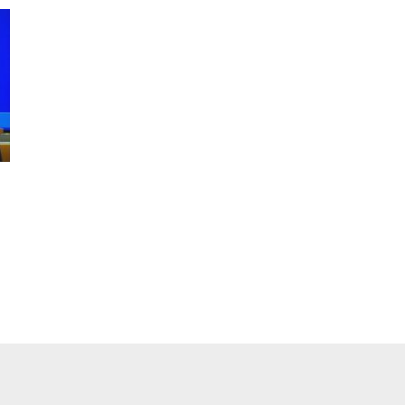
pp
ger