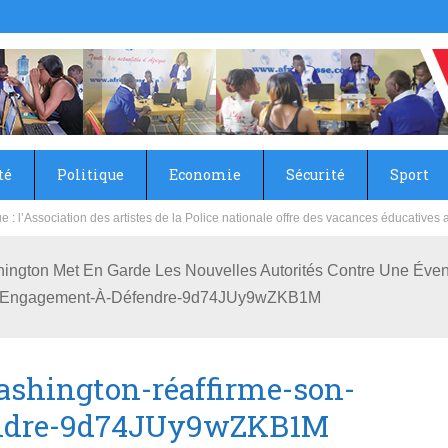
té
Politique
Economie
Sécurité
Sport
sie rénove les écoles primaire et collège du Camp Général Aboubacar Sangoulé La
hington Met En Garde Les Nouvelles Autorités Contre Une Éven
on-Engagement-À-Défendre-9d74JUy9wZKB1M
ashington-réaffirme-son-
endre-9d74JUy9wZKB1M