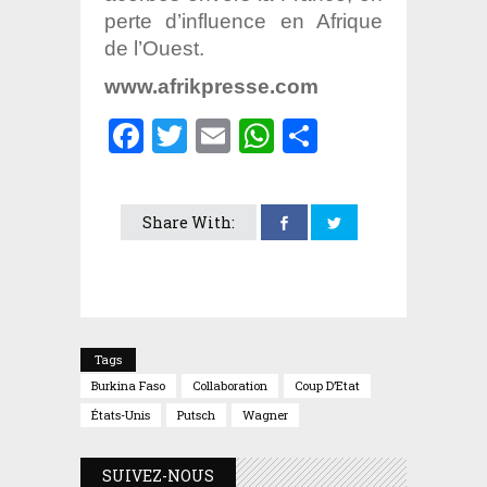
perte d’influence en Afrique
de l’Ouest.
www.afrikpresse.com
Facebook
Twitter
Email
WhatsApp
Partager
Share With:
Tags
Burkina Faso
Collaboration
Coup D’Etat
États-Unis
Putsch
Wagner
SUIVEZ-NOUS