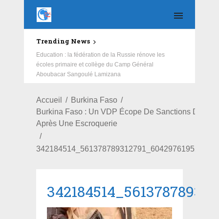
Trending News
Salubrité: African Initiative et ses partenaires redonnent
un nouveau visage au CSPS de Cissin 17
Accueil
Burkina Faso
Burkina Faso : Un VDP Écope De Sanctions Discipli
Après Une Escroquerie
342184514_561378789312791_604297619526421
342184514_56137878931