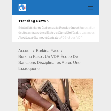
Trending News
Education : la fédération de la Russie rénove les
écoles primaire et collège du Camp Général
Aboubacar Sangoulé Lamizana
Accueil
Burkina Faso
Burkina Faso : Un VDP Écope De
Sanctions Disciplinaires Après Une
Escroquerie