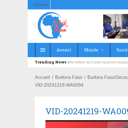
Afrikpresse
Accueil
Monde
Socié
Trending News
Education : la fédération de la Rus
Accueil
Burkina Faso
Burkina Faso/Secou
VID-20241219-WA0094
VID-20241219-WA00
Lecteur