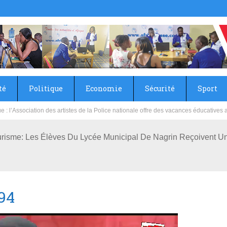
té
Politique
Economie
Sécurité
Sport
sie rénove les écoles primaire et collège du Camp Général Aboubacar Sangoulé La
risme: Les Élèves Du Lycée Municipal De Nagrin Reçoivent U
94