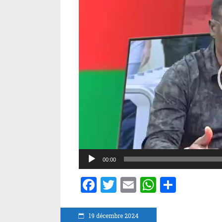
vidéo
00:00
Facebook
Twitter
Email
WhatsA
Parta
19 décembre 2024