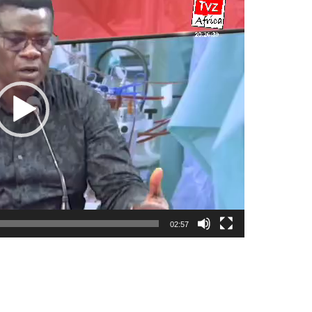
02:57
pp
ger