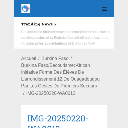
Trending News
Education : la fédération de la Russie rénove les
écoles primaire et collège du Camp Général
Aboubacar Sangoulé Lamizana
Accueil
Burkina Faso
Burkina Faso/Secourisme: African
Initiative Forme Des Élèves De
L'arrondissement 12 De Ouagadougou
Par Les Gestes De Premiers Secours
IMG-20250220-WA0013
IMG-20250220-