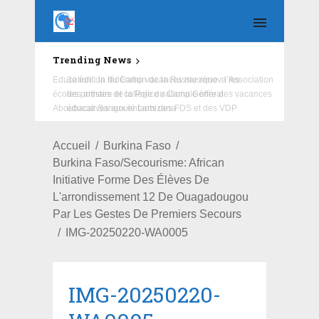
Trending News
Education : la fédération de la Russie rénove les
écoles primaire et collège du Camp Général
Aboubacar Sangoulé Lamizana
Accueil
Burkina Faso
Burkina Faso/Secourisme: African
Initiative Forme Des Élèves De
L'arrondissement 12 De Ouagadougou
Par Les Gestes De Premiers Secours
IMG-20250220-WA0005
IMG-20250220-