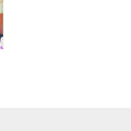
pp
ger