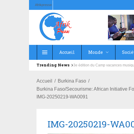
Afrikpresse
Accueil
Monde
Socié
Trending News
Education : la fédération de la Rus
Accueil
Burkina Faso
Burkina Faso/Secourisme: African Initiativ
IMG-20250219-WA0091
IMG-20250219-WA0