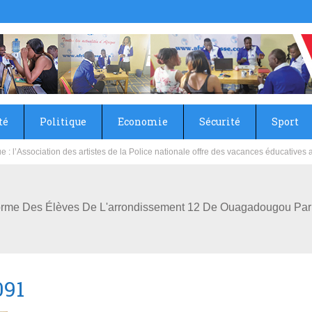
té
Politique
Economie
Sécurité
Sport
sie rénove les écoles primaire et collège du Camp Général Aboubacar Sangoulé La
e Forme Des Élèves De L'arrondissement 12 De Ouagadougou Pa
091