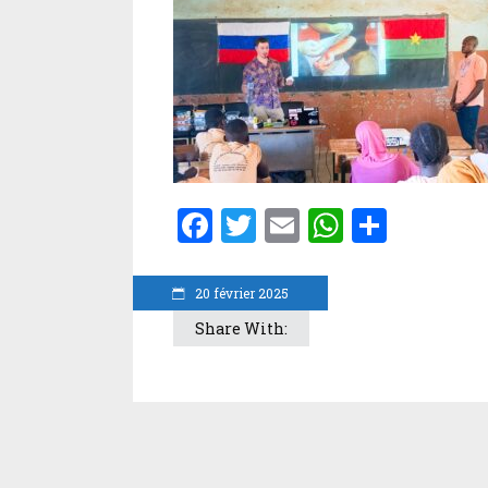
Facebook
Twitter
Email
WhatsA
Parta
20 février 2025
Share With: