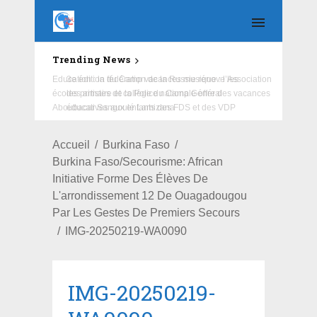
Trending News
Education : la fédération de la Russie rénove les
écoles primaire et collège du Camp Général
Aboubacar Sangoulé Lamizana
Accueil
Burkina Faso
Burkina Faso/Secourisme: African
Initiative Forme Des Élèves De
L'arrondissement 12 De Ouagadougou
Par Les Gestes De Premiers Secours
IMG-20250219-WA0090
IMG-20250219-