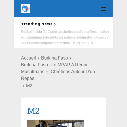
Trending News
Education : la fédération de la Russie rénove les
écoles primaire et collège du Camp Général
Aboubacar Sangoulé Lamizana
Accueil
Burkina Faso
Burkina Faso: Le MPAP A Réuni
Musulmans Et Chrétiens Autour D'un
Repas
M2
M2