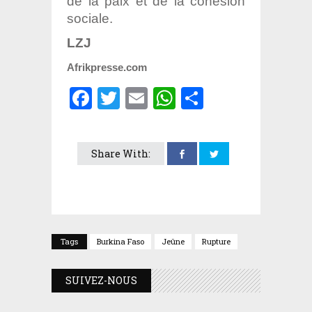
de la paix et de la cohésion
sociale.
LZJ
Afrikpresse.com
Facebook
Twitter
Email
WhatsApp
Partager
Share With:
Tags
Burkina Faso
Jeûne
Rupture
SUIVEZ-NOUS