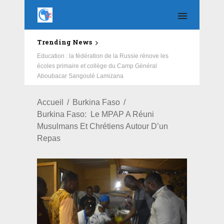
Trending News
Education : la fédération de la Russie rénove les
écoles primaire et collège du Camp Général
Aboubacar Sangoulé Lamizana
Accueil
Burkina Faso
Burkina Faso: Le MPAP A Réuni
Musulmans Et Chrétiens Autour D’un
Repas