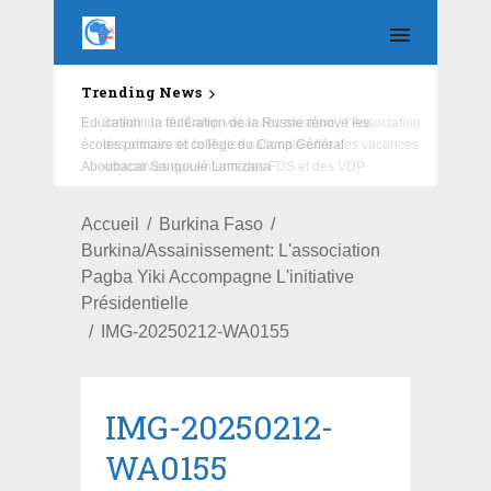
Trending News
Education : la fédération de la Russie rénove les
écoles primaire et collège du Camp Général
Aboubacar Sangoulé Lamizana
Accueil
Burkina Faso
Burkina/Assainissement: L'association
Pagba Yiki Accompagne L'initiative
Présidentielle
IMG-20250212-WA0155
IMG-20250212-
WA0155