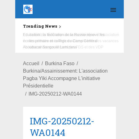
Trending News
Education : la fédération de la Russie rénove les
écoles primaire et collège du Camp Général
Aboubacar Sangoulé Lamizana
Accueil
Burkina Faso
Burkina/Assainissement: L'association
Pagba Yiki Accompagne L'initiative
Présidentielle
IMG-20250212-WA0144
IMG-20250212-
WA0144