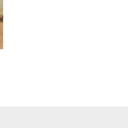
pp
ger