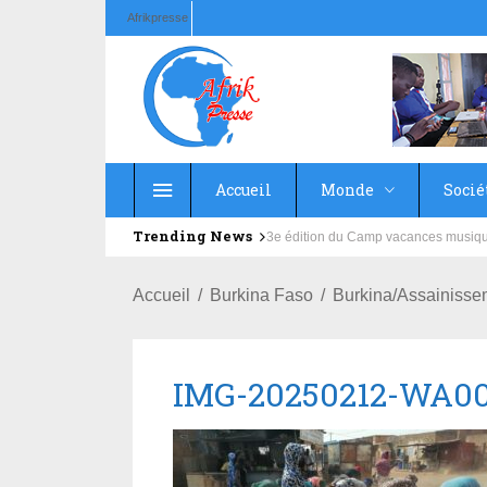
Afrikpresse
Accueil
Monde
Socié
Trending News
Education : la fédération de la Rus
Accueil
Burkina Faso
Burkina/Assainissem
IMG-20250212-WA0