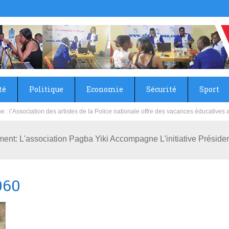
té
Politique
Economie
Sécurité
Sport
sie rénove les écoles primaire et collège du Camp Général Aboubacar Sangoulé La
ent: L'association Pagba Yiki Accompagne L'initiative Présiden
060