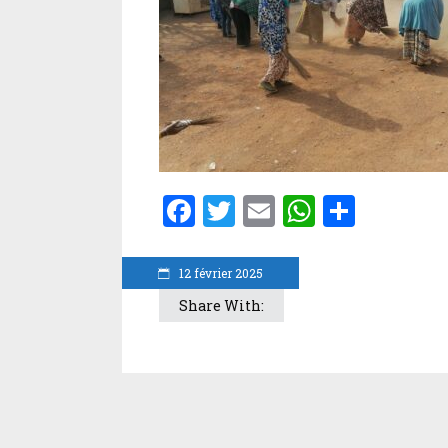
Facebook
Twitter
Email
WhatsA
Parta
12 février 2025
Share With: