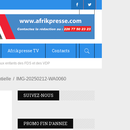
Afrikpresse TV
Contacts
mizana
tielle
IMG-20250212-WA0060
SUIVEZ-NOUS
PROMO FIN D’ANNEE